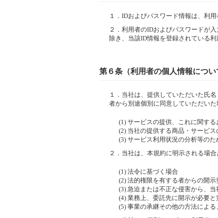
１．
IDおよびパスワード情報は、利
２．
利用者のIDおよびパスワードが
除き、当該ID情報を登録されている
第６条（利用者の個人情報につい
１．
当社は、提供していただいた氏名
者から別途個別に同意していただいた
(1) サービスの提供、これに関す
(2) 当社の提供する商品・サー
(3) サービス利用状況の分析等のた
２．
当社は、本規約に明示される場合
(1) 法令に基づく場合
(2) 法的権限を有する者からの開
(3) 急迫または不正な侵害から
(4) 業務上、委託先に開示が必要
(5) 事業の承継その他の方法に