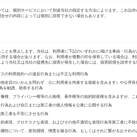
いては、個別サービスにおいて別途当社の指定する方法によります。これ以外
問合せの内容によっては個別に回答できない場合もあります。
ことを禁止します。当社は、利用者に下記のいずれかに掲げる事由・行為が
抹消する場合があります。なお、利用者が複数のIDを保有している場合は、利
により当社又は当社の提携先に損害が発生した場合には、損害賠償を請求する
ービスの利用規約への違反行為または不正な利用行為
例その他名目のいかんを問わず、公に利用者を拘束する規範を含みます）や公序
為を勧誘、助長する行為
利（肖像権、プライバシー権等の人格権、著作権等の知的財産権を含みますが、
する行為および自己または第三者の個人情報を公衆に公開する行為
の他第三者を不安にさせる行為
暴力的表現、グロテスクな表現、およびその他不適切な表現行為等第三者に不快
他の属性について、差別感情、憎悪を煽る行為、もしくはそれに繋がるおそれの