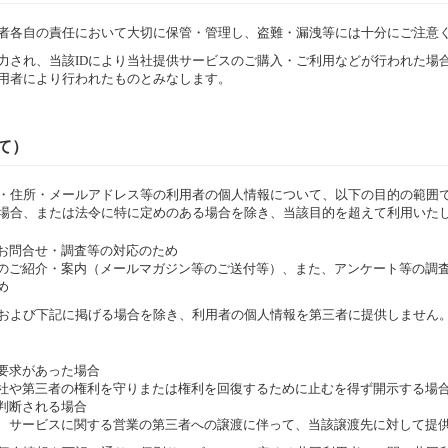
用者各自の責任において大切に保管・管理し、盗難・漏洩等には十分にご注意
入力され、当該IDにより当社提供サービスのご購入・ご利用などが行われた場
利用者により行われたものとみなします。
て）
・住所・メールアドレス等の利用者の個人情報について、以下の目的の範囲
場合、または法令に特に定めのある場合を除き、当該目的を超えて利用いた
るお問合せ・調査等の対応のため
ビスのご紹介・案内（メールマガジン等のご送付等）、また、アンケート等の調
め
および下記に掲げる場合を除き、利用者の個人情報を第三者に提供しません
示要求があった場合
、当社や第三者の権利を守りまたは権利を回復するために止むを得ず開示する場
と判断される場合
よる、サービスに関する営業の第三者への譲渡に伴って、当該譲渡先に対して提