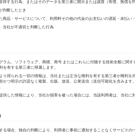
正に取得する行為、またはそのデータを第三者に開示または譲渡（有償、無償を
社が判断したとき
された商品・サービスについて、利用料その他の代金のお支払いの遅延・未払い
鑑み、当社が不適切と判断した行為
グラム、ソフトウェア、商標、商号 またはこれらに付随する技術全般に関す
利を有する第三者に帰属します。
より得られる一切の情報は、当社または正当な権利を有する第三者が権利を
前かつ明示の許諾なく複製、出版、放送、公衆送信（送信可能化を含みます
。
提供した情報により、当社が損害を被った場合には、当該利用者は、当社に
）
する場合、独自の判断により、利用者に事前に通知することなくサービスの