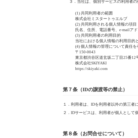
３．
当社は、個別サービスの利用者の
(1) 共同利用者の範囲
株式会社ミスタートゥエルブ
(2) 共同利用される個人情報の項目
氏名、住所、電話番号、e-mai
(3) 共同利用者の利用目的
当社における個人情報の利用目的
(4) 個人情報の管理について責任
〒150-0043
東京都渋谷区道玄坂二丁目25番12号 道玄坂
株式会社SKIYAKI
https://skiyaki.com
第７条（IDの譲渡等の禁止）
１．
利用者は、IDを利用者以外の第三者
２．
IDサービスは、利用者が個人として
第８条（お問合せについて）