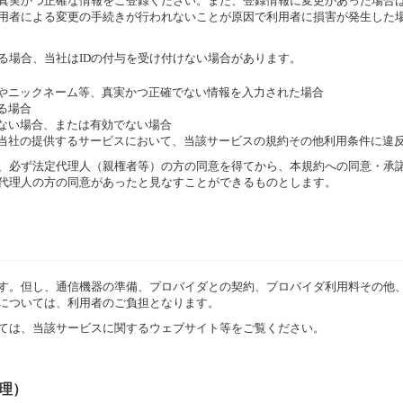
、真実かつ正確な情報をご登録ください。また、登録情報に変更があった場合
用者による変更の手続きが行われないことが原因で利用者に損害が発生した
る場合、当社はIDの付与を受け付けない場合があります。
情報やニックネーム等、真実かつ正確でない情報を入力された場合
れる場合
きない場合、または有効でない場合
たは当社の提供するサービスにおいて、当該サービスの規約その他利用条件に違
、必ず法定代理人（親権者等）の方の同意を得てから、本規約への同意・承諾
代理人の方の同意があったと見なすことができるものとします。
ます。但し、通信機器の準備、プロバイダとの契約、プロバイダ利用料その他
については、利用者のご負担となります。
ては、当該サービスに関するウェブサイト等をご覧ください。
理）