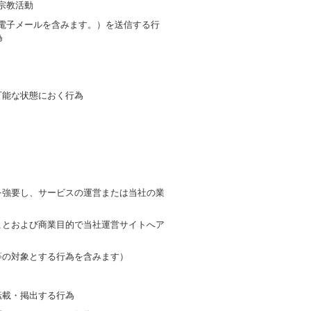
宗教活動
る電子メールを含みます。）を送信する行
為
可能な状態におく行為
とを強要し、サービスの運営または当社の業
ることおよび商業目的で当社運営サイトへア
等の対象とする行為を含みます）
転載・掲出する行為