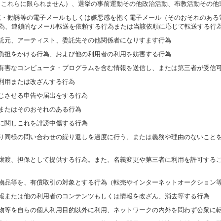
が、これらに限られません）、選挙の事前運動その他政治活動、布教活動その他
・宣伝・勧誘等の電子メールもしくは嫌悪感を抱く電子メール（そのおそれのあ
為、連鎖的なメール転送を依頼する行為または当該依頼に応じて転送する行
、委託元、アーティスト、委託先その他関係者になりすます行為
当な負担をかける行為、および他の利用者の利用を妨害する行為
他の有害なコンピュータ・プログラムを含む情報を送信し、または第三者が受信
に利用または改ざんする行為
を生じさせる申告や届出をする行為
、またはそのおそれのある行為
品等に関しこれを誹謗中傷する行為
等により同様の問い合わせの繰り返しを過度に行う、または義務や理由のないこ
貸与、譲渡、担保として提供する行為。また、名義変更や第三者に利用を許可す
した物品等を、有償取引の対象とする行為（転売やインターネットオークション
は情報または他の利用者のコンテンツもしくは情報を改ざん、消去等する行為
著作物等を自らの個人利用目的以外に利用、ネットワークの内外を問わず公衆に