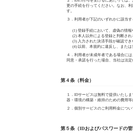
２．
IDの付与を受けるにあたっては
更の手続を行ってください。なお、利
す。
３．
利用者が下記のいずれかに該当す
(1) 登録手続において、虚偽の
(2) 本人以外による登録と判断さ
(3) 入力された決済手段が確認で
(4) 以前、本規約に違反し、ま
４．
利用者が未成年者である場合には
同意・承諾を行った場合、当社は法定
第４条（料金）
１．
IDサービスは無料で提供いたし
器・環境の構築・維持のための費用等
２．
個別サービスのご利用料金につい
第５条（IDおよびパスワードの管